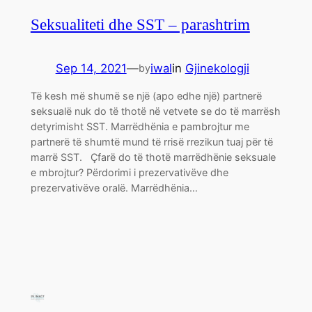
Seksualiteti dhe SST – parashtrim
Sep 14, 2021
—
iwal
in
Gjinekologji
by
Të kesh më shumë se një (apo edhe një) partnerë
seksualë nuk do të thotë në vetvete se do të marrësh
detyrimisht SST. Marrëdhënia e pambrojtur me
partnerë të shumtë mund të rrisë rrezikun tuaj për të
marrë SST. Çfarë do të thotë marrëdhënie seksuale
e mbrojtur? Përdorimi i prezervativëve dhe
prezervativëve oralë. Marrëdhënia…